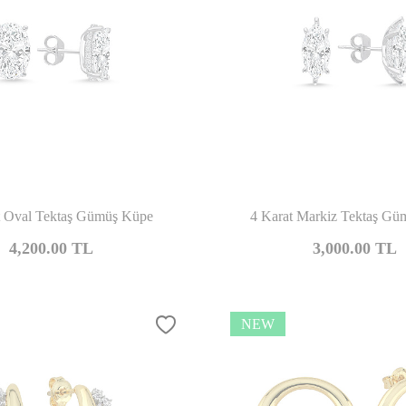
Compare
Co
t Oval Tektaş Gümüş Küpe
4 Karat Markiz Tektaş G
4,200.00
TL
3,000.00
TL
NEW