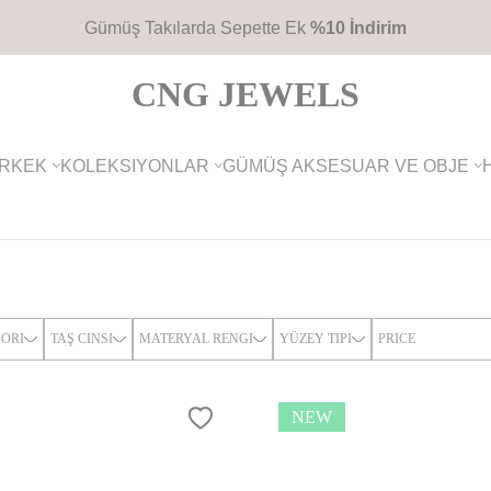
2700TL
Üzeri Ücretsiz Kargo
CNG JEWELS
RKEK
KOLEKSIYONLAR
GÜMÜŞ AKSESUAR VE OBJE
ORI
TAŞ CINSI
MATERYAL RENGI
YÜZEY TIPI
PRICE
NEW