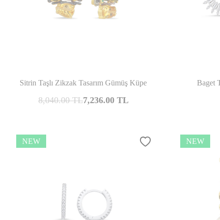
Compare
Sitrin Taşlı Zikzak Tasarım Gümüş Küpe
Baget 
8,040.00
TL
7,236.00
TL
NEW
NEW