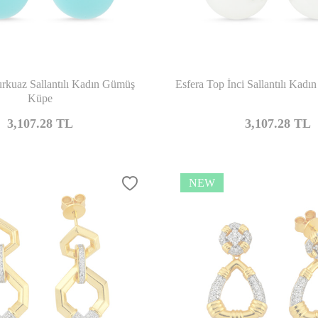
Compare
Co
rkuaz Sallantılı Kadın Gümüş
Esfera Top İnci Sallantılı Ka
Küpe
3,107.28
TL
3,107.28
TL
NEW