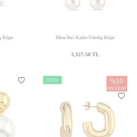
mpare
Compare
ş Küpe
Mina İnci Kadın Gümüş Küpe
3,327.50
TL
%
10
NEW
DISCOUNT