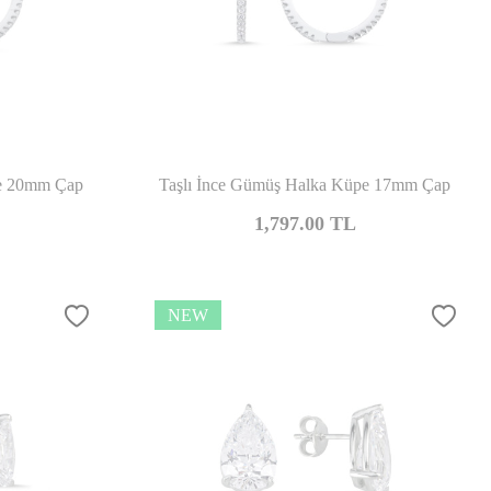
mpare
Compare
pe 20mm Çap
Taşlı İnce Gümüş Halka Küpe 17mm Çap
1,797.00
TL
NEW