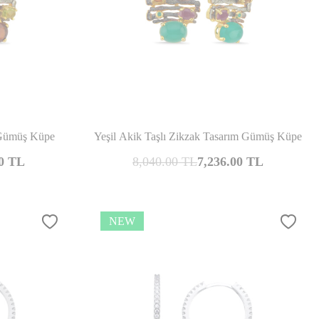
mpare
Compare
 Gümüş Küpe
Yeşil Akik Taşlı Zikzak Tasarım Gümüş Küpe
0
TL
8,040.00
TL
7,236.00
TL
NEW