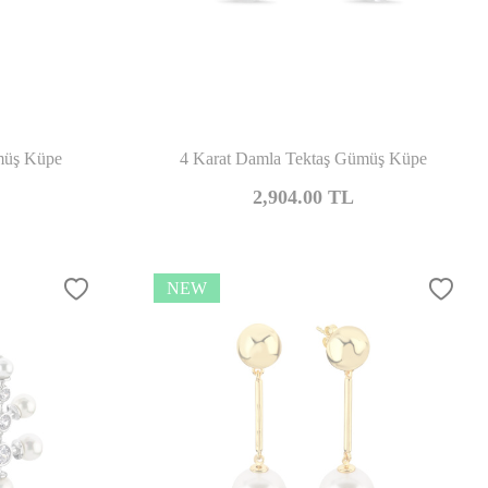
mpare
Compare
müş Küpe
4 Karat Damla Tektaş Gümüş Küpe
2,904.00
TL
NEW