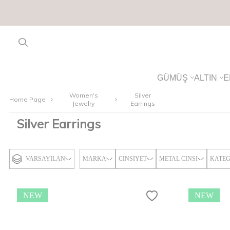
GÜMÜŞ
ALTIN
E
Women's
Silver
Home Page
Jewelry
Earrings
Silver Earrings
VARSAYILAN
MARKA
CINSIYET
METAL CINSI
KATEG
NEW
NEW