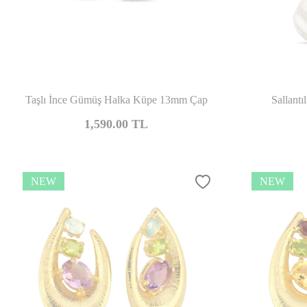
Compare
Taşlı İnce Gümüş Halka Küpe 13mm Çap
Sallant
1,590.00
TL
NEW
NEW