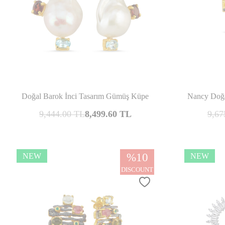
Compare
Doğal Barok İnci Tasarım Gümüş Küpe
Nancy Doğa
9,444.00
TL
8,499.60
TL
9,67
%
10
NEW
NEW
DISCOUNT