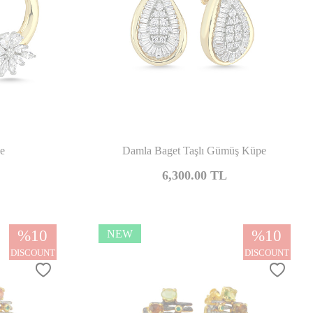
mpare
Compare
e
Damla Baget Taşlı Gümüş Küpe
6,300.00
TL
%
10
%
10
NEW
DISCOUNT
DISCOUNT