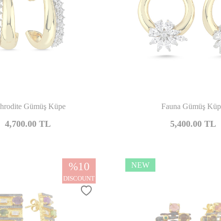
Compare
Co
hrodite Gümüş Küpe
Fauna Gümüş Küp
4,700.00
TL
5,400.00
TL
%
10
NEW
DISCOUNT