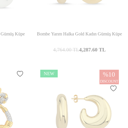
mpare
Compare
dın Gümüş Küpe
Bombe Yarım Halka Gold Kadın Gümüş Küpe
4,764.00
TL
4,287.60
TL
%
10
NEW
DISCOUNT