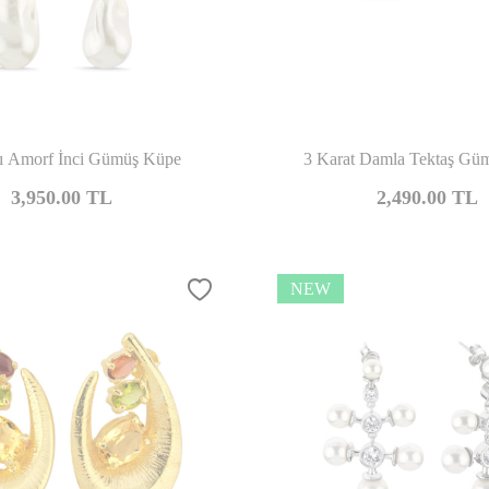
Compare
Co
ılı Amorf İnci Gümüş Küpe
3 Karat Damla Tektaş Gü
3,950.00
TL
2,490.00
TL
NEW