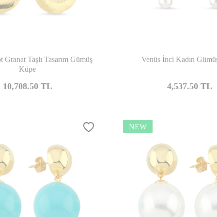
Compare
Co
dot Granat Taşlı Tasarım Gümüş
Venüs İnci Kadın Gümü
Küpe
10,708.50
TL
4,537.50
TL
NEW