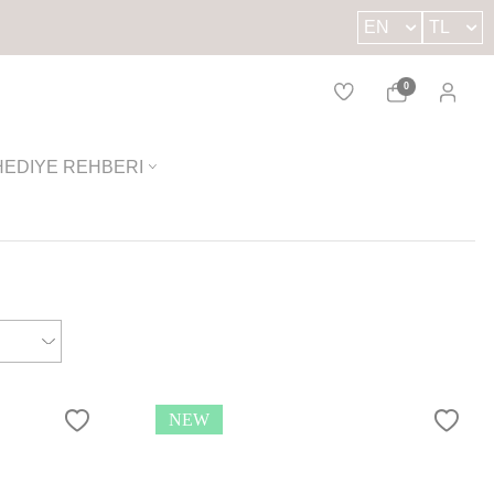
EN
TL
0
HEDIYE REHBERI
NEW