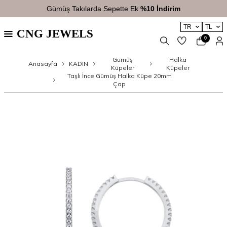
Gümüş Takılarda Sepette Ek
%10 İndirim
TR
TL
CNG JEWELS
0
Gümüş
Halka
Anasayfa
KADIN
Küpeler
Küpeler
Taşlı İnce Gümüş Halka Küpe 20mm
Çap