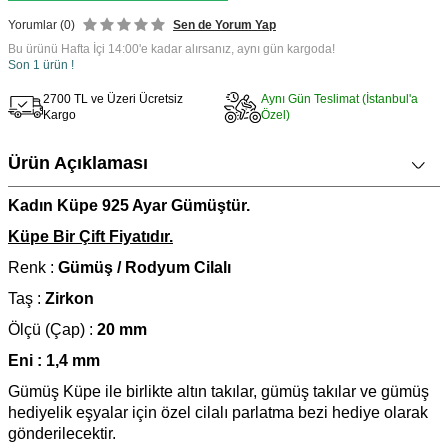
Yorumlar (0)
Sen de Yorum Yap
Bu ürünü Hafta İçi 14:00'e kadar alırsanız, aynı gün kargoda!
Son 1 ürün !
2700 TL ve Üzeri Ücretsiz
Aynı Gün Teslimat (İstanbul'a
Kargo
Özel)
Ürün Açıklaması
Kadın Küpe 925 Ayar Gümüştür.
Küpe Bir Çift Fiyatıdır.
Renk :
Gümüş / Rodyum Cilalı
Taş :
Zirkon
Ölçü (Çap) :
20 mm
Eni : 1,4 mm
Gümüş Küpe ile birlikte altın takılar, gümüş takılar ve gümüş
hediyelik eşyalar için özel cilalı parlatma bezi hediye olarak
gönderilecektir.