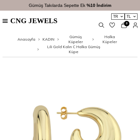
Gümüş Takılarda Sepette Ek
%10 İndirim
TR
TL
CNG JEWELS
0
Gümüş
Halka
Anasayfa
KADIN
Küpeler
Küpeler
Lili Gold Kalın C Halka Gümüş
Küpe