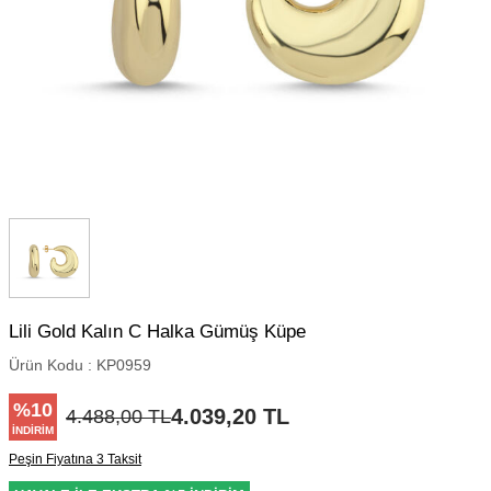
Lili Gold Kalın C Halka Gümüş Küpe
Ürün Kodu :
KP0959
%
10
4.039,20
TL
4.488,00
TL
İNDIRIM
Peşin Fiyatına 3 Taksit