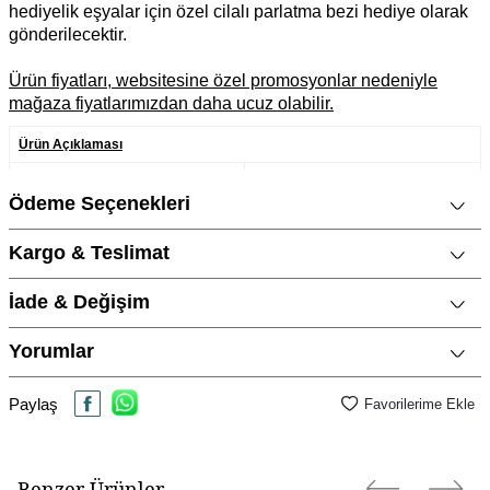
hediyelik eşyalar için özel cilalı parlatma bezi hediye olarak
gönderilecektir.
Ürün fiyatları, websitesine özel promosyonlar nedeniyle
mağaza fiyatlarımızdan daha ucuz olabilir.
Ürün Açıklaması
Marka
CNG Jewels
Ödeme Seçenekleri
Cinsiyet
Kadın
Kargo & Teslimat
Metal Cinsi
925 Ayar Gümüş
Kategori
Küpe
İade & Değişim
Materyal Rengi
Sarı Altın / Gold
Yorumlar
Yüzey Tipi
Parlak
Paylaş
Favorilerime Ekle
Benzer Ürünler