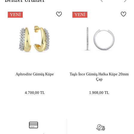
YENI
YENI
Aphrodite Gümüş Küpe
Taşlı İnce Gümüş Halka Küpe 20mm
Çap
4.700,00
TL
1.908,00
TL