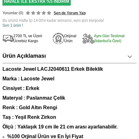
HAVALE İLE EKSTRA %5 İNDİRİM
Yorumlar (0)
Sen de Yorum Yap
Bu ürünü Hafta İçi 14:00'e kadar alırsanız, aynı gün kargoda!
Son 1 ürün !
2700 TL ve Üzeri
Orijinal
Aynı Gün Teslimat
Ücretsiz Kargo
Ürün
(İstanbul'a Özel)
Ürün Açıklaması
Lacoste Jewel LACJ2040611 Erkek Bileklik
Marka : Lacoste Jewel
Cinsiyet : Erkek
Materyal : Paslanmaz Çelik
Renk : Gold Altın Rengi
Taş : Yeşil Renk Zirkon
Ö
lçü : Yaklaşık 19 cm ile 21 cm arası ayarlanabilir.
%100 Orjinal Ürün ve En İyi Fiyat