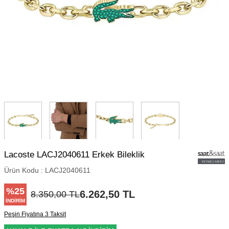
Lacoste LACJ2040611 Erkek Bileklik
Ürün Kodu :
LACJ2040611
%
25
6.262,50
TL
8.350,00
TL
İNDIRIM
Peşin Fiyatına 3 Taksit