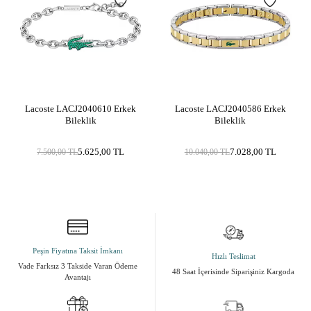
Ürün Açıklaması
Marka
LACOSTE JEWEL
Cinsiyet
Erkek
Metal Cinsi
Paslanmaz Çelik
Kategori
Bileklik
Lacoste LACJ2040610 Erkek
Lacoste LACJ2040586 Erkek
Taş Cinsi
Zirkon / Cubic Zirconia
Bileklik
Bileklik
Materyal Rengi
Sarı Altın / Gold
5.625,00
TL
7.028,00
TL
7.500,00
TL
10.040,00
TL
Yüzey Tipi
Parlak
Peşin Fiyatına Taksit İmkanı
Hızlı Teslimat
Vade Farksız 3 Takside Varan Ödeme
48 Saat İçerisinde Siparişiniz Kargoda
Avantajı