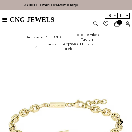
Yeni Üyelere Özel
100TL İndirim Kuponu
TR
TL
CNG JEWELS
0
Lacoste Erkek
Anasayfa
ERKEK
Takıları
Lacoste LACJ2040611 Erkek
Bileklik