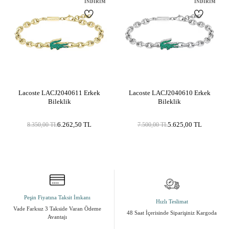
Marka
LACOSTE JEWEL
İNDIRIM
İNDIRIM
Cinsiyet
Unisex
Metal Cinsi
Paslanmaz Çelik
Kategori
Kolye, Bileklik, Takı Seti - Takım
Materyal Rengi
Sarı Altın / Gold, Metalik Gri
Yüzey Tipi
Parlak
Lacoste LACJ2040611 Erkek
Lacoste LACJ2040610 Erkek
Bileklik
Bileklik
6.262,50
TL
5.625,00
TL
8.350,00
TL
7.500,00
TL
Peşin Fiyatına Taksit İmkanı
Hızlı Teslimat
Vade Farksız 3 Takside Varan Ödeme
48 Saat İçerisinde Siparişiniz Kargoda
Avantajı