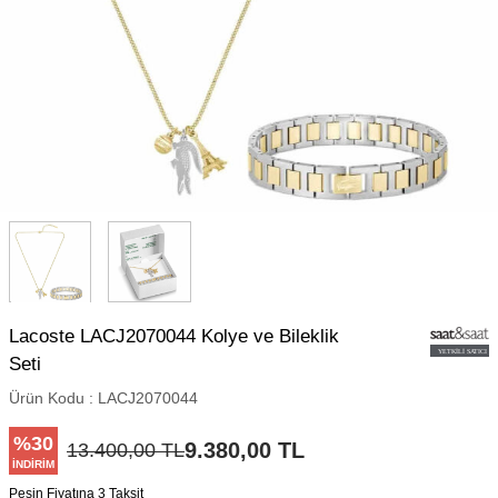
Lacoste LACJ2070044 Kolye ve Bileklik
Seti
Ürün Kodu :
LACJ2070044
%
30
9.380,00
TL
13.400,00
TL
İNDIRIM
Peşin Fiyatına 3 Taksit