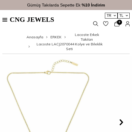
Gümüş Takılarda Sepette Ek
%10 İndirim
TR
TL
CNG JEWELS
0
Lacoste Erkek
Anasayfa
ERKEK
Takıları
Lacoste LACJ2070044 Kolye ve Bileklik
Seti