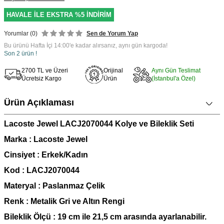
HAVALE İLE EKSTRA %5 İNDİRİM
Yorumlar (0)
Sen de Yorum Yap
Bu ürünü Hafta İçi 14:00'e kadar alırsanız, aynı gün kargoda!
Son 2 ürün !
2700 TL ve Üzeri
Orijinal
Aynı Gün Teslimat
Ücretsiz Kargo
Ürün
(İstanbul'a Özel)
Ürün Açıklaması
Lacoste Jewel LACJ2070044 Kolye ve Bileklik Seti
Marka : Lacoste Jewel
Cinsiyet : Erkek/Kadın
Kod : LACJ2070044
Materyal : Paslanmaz Çelik
Renk : Metalik Gri ve Altın Rengi
Bileklik Ö
lçü : 19 cm ile 21,5 cm arasında ayarlanabilir.