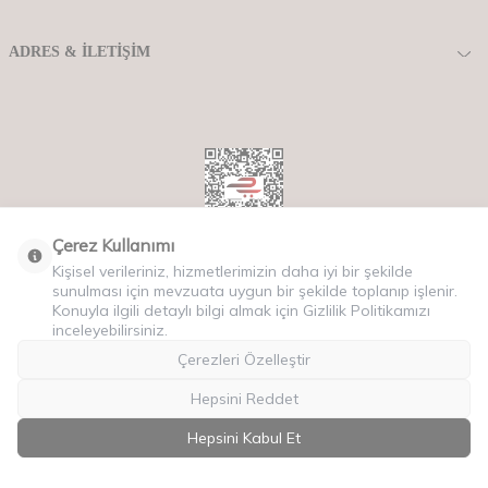
ADRES & İLETIŞIM
Çerez Kullanımı
Kişisel verileriniz, hizmetlerimizin daha iyi bir şekilde
Copyriht © 2025 Tüm Hakları Saklıdır.
sunulması için mevzuata uygun bir şekilde toplanıp işlenir.
Konuyla ilgili detaylı bilgi almak için Gizlilik Politikamızı
inceleyebilirsiniz.
Çerezleri Özelleştir
Hepsini Reddet
Hepsini Kabul Et
T
-Soft
E-Ticaret
Sistemleriyle Hazırlanmıştır.