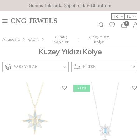
Gümüş Takılarda Sepette Ek
%10 İndirim
TR
TL
CNG JEWELS
0
Gümüş
Kuzey Yıldızı
Anasayfa
KADIN
Kolyeler
Kolye
Kuzey Yıldızı Kolye
VARSAYILAN
FILTRE
YENI