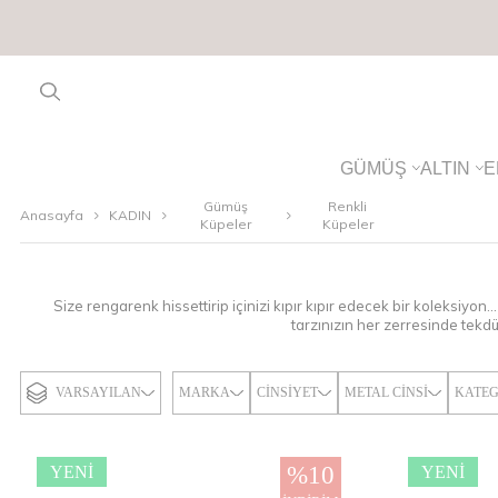
GÜMÜŞ
ALTIN
E
Gümüş
Renkli
Anasayfa
KADIN
Küpeler
Küpeler
Size rengarenk hissettirip içinizi kıpır kıpır edecek bir koleksiyon
tarzınızın her zerresinde tekdü
VARSAYILAN
MARKA
CINSIYET
METAL CINSI
KATEG
%
10
YENI
YENI