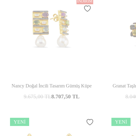
İNDIRIM
Karşılaştır
Nancy Doğal İncili Tasarım Gümüş Küpe
Granat Taş
9.675,00
TL
8.707,50
TL
8.04
YENI
YENI