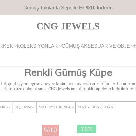
2700TL
Üzeri Ücretsiz Kargo
CNG JEWELS
RKEK
KOLEKSIYONLAR
GÜMÜŞ AKSESUAR VE OBJE
Renkli Gümüş Küpe
… Tek çeşit giyinmeyi sevmeyen kadınların favorisi renkli küpeler, bütün komb
zelikten uzak olacaksınız. CNG Jewels imzalı renkli küpelerin farkı ile kendi
ORI
TAŞ CINSI
MATERYAL RENGI
YÜZEY TIPI
FIYAT
%
10
YENI