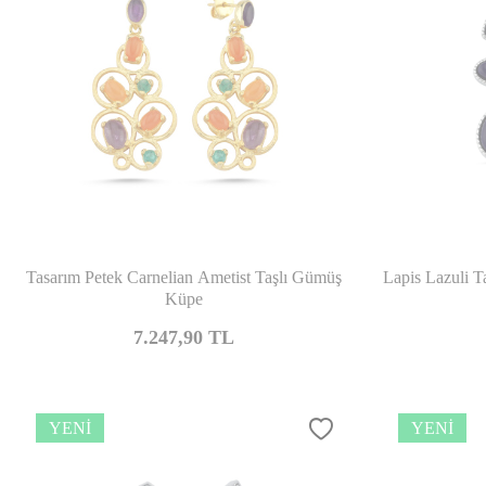
Karşılaştır
Tasarım Petek Carnelian Ametist Taşlı Gümüş
Lapis Lazuli T
Küpe
7.247,90
TL
YENI
YENI