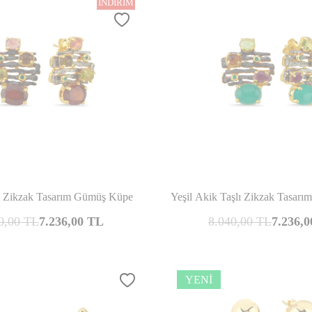
İNDIRIM
Karşılaştır
Kar
lı Zikzak Tasarım Gümüş Küpe
Yeşil Akik Taşlı Zikzak Tasar
0,00
TL
7.236,00
TL
8.040,00
TL
7.236,0
YENI