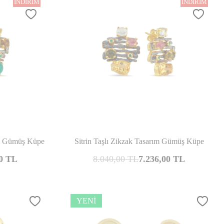
İNDIRIM
İNDIRIM
şılaştır
Karşılaştır
ım Gümüş Küpe
Sitrin Taşlı Zikzak Tasarım Gümüş Küpe
0
TL
8.040,00
TL
7.236,00
TL
YENI