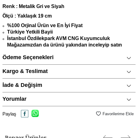
Renk : Metalik Gri ve Siyah
Ö
lçü : Yaklaşık 19 cm
%100 Orjinal Ürün ve En İyi Fiyat
Türkiye Yetkili Bayii
İstanbul Özdilekpark AVM CNG Kuyumculuk
Mağazamızdan da ürünü yakından inceleyip satın
alabilirsiniz.
Ödeme Seçenekleri
Sitemizde bulunan tüm Lacoste Jewel Erkek Bileklik
Modelleri Saat ve Saat A.Ş güvencesi altındadır.
Kargo & Teslimat
1 Yıl Garantilidir.
Siparişiniz, Orijinal Lacoste Kutusu ve Onaylanmış
İade & Değişim
Garanti Belgesi ile
birlikte gönderilmektedir
.
Yorumlar
Lacoste Jewel Erkek Bileklik ile birlikte altın takılar, gümüş
.
takılar ve gümüş hediyelik eşyalar için özel cilalı parlatma
bezi hediye olarak gönderilecektir.
Paylaş
Favorilerime Ekle
Ürün fiyatları, websitesine özel promosyonlar nedeniyle
mağaza fiyatlarımızdan daha ucuz olabilir
Benzer Ürünler