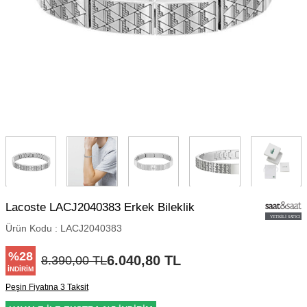
Lacoste LACJ2040383 Erkek Bileklik
Ürün Kodu :
LACJ2040383
%
28
6.040,80
TL
8.390,00
TL
İNDIRIM
Peşin Fiyatına 3 Taksit