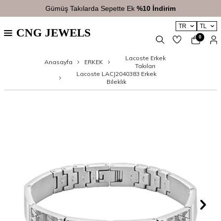
Gümüş Takılarda Sepette Ek
%10 İndirim
TR
TL
CNG JEWELS
0
Lacoste Erkek
Anasayfa
ERKEK
Takıları
Lacoste LACJ2040383 Erkek
Bileklik