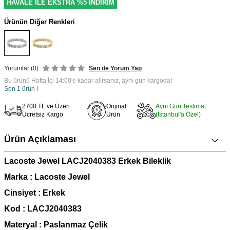
HAVALE İLE EKSTRA %5 İNDİRİM
Ürünün Diğer Renkleri
Yorumlar (0)
Sen de Yorum Yap
Bu ürünü Hafta İçi 14:00'e kadar alırsanız, aynı gün kargoda!
Son 1 ürün !
2700 TL ve Üzeri
Orijinal
Aynı Gün Teslimat
Ücretsiz Kargo
Ürün
(İstanbul'a Özel)
Ürün Açıklaması
Lacoste Jewel LACJ2040383 Erkek Bileklik
Marka : Lacoste Jewel
Cinsiyet : Erkek
Kod : LACJ2040383
Materyal : Paslanmaz Çelik