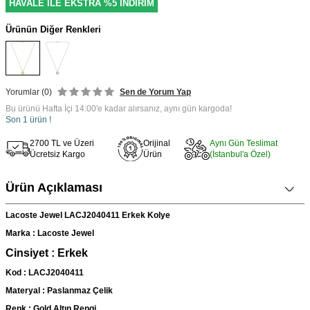
HAVALE İLE EKSTRA %5 İNDİRİM
Ürünün Diğer Renkleri
Yorumlar (0)
Sen de Yorum Yap
Bu ürünü Hafta İçi 14:00'e kadar alırsanız, aynı gün kargoda!
Son 1 ürün !
2700 TL ve Üzeri
Orijinal
Aynı Gün Teslimat
Ücretsiz Kargo
Ürün
(İstanbul'a Özel)
Ürün Açıklaması
Lacoste Jewel LACJ2040411 Erkek Kolye
Marka : Lacoste Jewel
Cinsiyet : Erkek
Kod : LACJ2040411
Materyal : Paslanmaz Çelik
Renk : Gold Altın Rengi