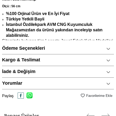
Ö
lçü : 56 cm
%100 Orjinal Ürün ve En İyi Fiyat
Türkiye Yetkili Bayii
İstanbul Özdilekpark AVM CNG Kuyumculuk
Mağazamızdan da ürünü yakından inceleyip satın
alabilirsiniz.
Sitemizde bulunan tüm Lacoste Jewel Erkek Kolye Modelleri
Saat ve Saat A.Ş güvencesi altındadır.
Ödeme Seçenekleri
1 Yıl Garantilidir.
Kargo & Teslimat
Siparişiniz, Orijinal Lacoste Kutusu ve Onaylanmış
Garanti Belgesi ile
birlikte gönderilmektedir
.
İade & Değişim
Lacoste Jewel Erkek Kolye ile birlikte altın takılar, gümüş
takılar ve gümüş hediyelik
eşyalar için özel cilalı parlatma
Yorumlar
bezi hediye olarak gönderilecektir.
Ürün fiyatları, websitesine özel promosyonlar nedeniyle
Paylaş
Favorilerime Ekle
mağaza fiyatlarımızdan daha ucuz olabilir
Ürün Açıklaması
Benzer Ürünler