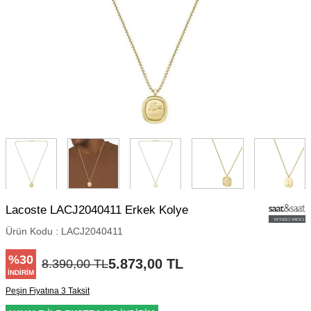
Lacoste LACJ2040411 Erkek Kolye
Ürün Kodu :
LACJ2040411
%
30
5.873,00
TL
8.390,00
TL
İNDIRIM
Peşin Fiyatına 3 Taksit