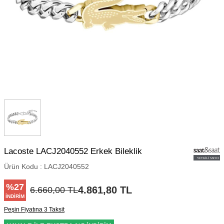
Lacoste LACJ2040552 Erkek Bileklik
Ürün Kodu :
LACJ2040552
%
27
4.861,80
TL
6.660,00
TL
İNDIRIM
Peşin Fiyatına 3 Taksit