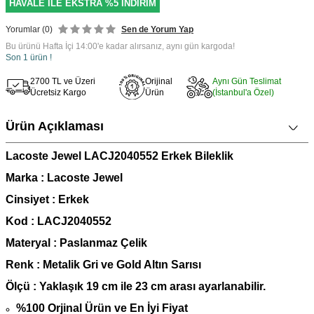
HAVALE İLE EKSTRA %5 İNDİRİM
Yorumlar (0)
Sen de Yorum Yap
Bu ürünü Hafta İçi 14:00'e kadar alırsanız, aynı gün kargoda!
Son 1 ürün !
2700 TL ve Üzeri
Orijinal
Aynı Gün Teslimat
Ücretsiz Kargo
Ürün
(İstanbul'a Özel)
Ürün Açıklaması
Lacoste Jewel LACJ2040552 Erkek Bileklik
Marka : Lacoste Jewel
Cinsiyet : Erkek
Kod : LACJ2040552
Materyal : Paslanmaz Çelik
Renk : Metalik Gri ve Gold Altın Sarısı
Ö
lçü : Yaklaşık 19 cm ile 23 cm arası ayarlanabilir.
%100 Orjinal Ürün ve En İyi Fiyat