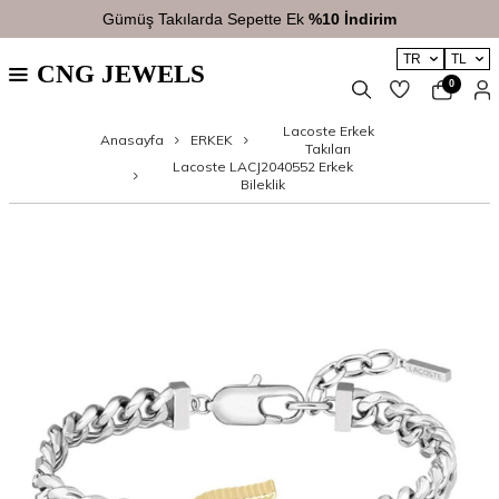
 Ek
%10 İndirim
2700TL
Üzeri Ücret
TR
TL
CNG JEWELS
0
Lacoste Erkek
Anasayfa
ERKEK
Takıları
Lacoste LACJ2040552 Erkek
Bileklik