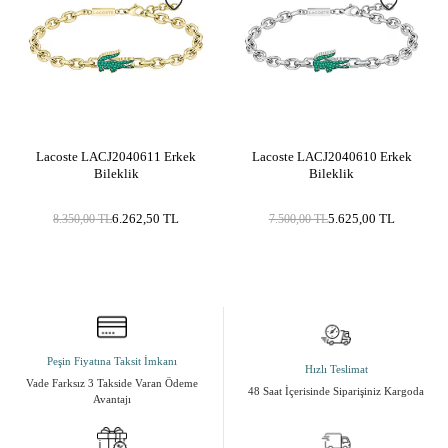
Metal Cinsi
Paslanmaz Çelik
Kategori
Bileklik
Materyal Rengi
Sarı Altın / Gold, Metalik Gri
Yüzey Tipi
Parlak
Lacoste LACJ2040611 Erkek
Lacoste LACJ2040610 Erkek
Bileklik
Bileklik
6.262,50
TL
5.625,00
TL
8.350,00
TL
7.500,00
TL
Peşin Fiyatına Taksit İmkanı
Hızlı Teslimat
Vade Farksız 3 Takside Varan Ödeme
48 Saat İçerisinde Siparişiniz Kargoda
Avantajı